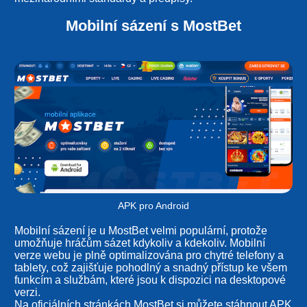
Mobilní sázení s MostBet
APK pro Android
Mobilní sázení je u MostBet velmi populární, protože
umožňuje hráčům sázet kdykoliv a kdekoliv. Mobilní
verze webu je plně optimalizována pro chytré telefony a
tablety, což zajišťuje pohodlný a snadný přístup ke všem
funkcím a službám, které jsou k dispozici na desktopové
verzi.
Na oficiálních stránkách MostBet si můžete stáhnout APK