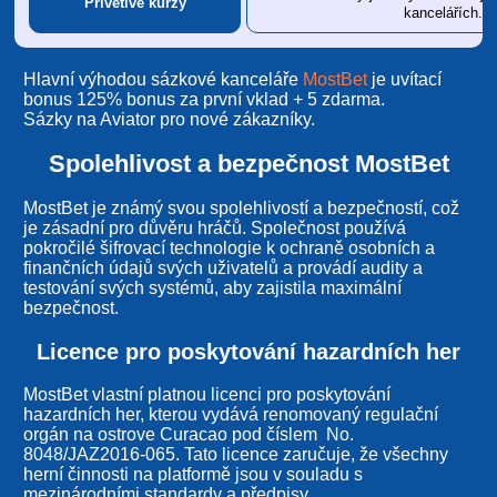
Přívětivé kurzy
kancelářích.
Hlavní výhodou sázkové kanceláře
MostBet
je uvítací
bonus 125% bonus za první vklad + 5 zdarma.
Sázky na Aviator pro nové zákazníky.
Spolehlivost a bezpečnost MostBet
MostBet je známý svou spolehlivostí a bezpečností, což
je zásadní pro důvěru hráčů. Společnost používá
pokročilé šifrovací technologie k ochraně osobních a
finančních údajů svých uživatelů a provádí audity a
testování svých systémů, aby zajistila maximální
bezpečnost.
Licence pro poskytování hazardních her
MostBet vlastní platnou licenci pro poskytování
hazardních her, kterou vydává renomovaný regulační
orgán na ostrove Curacao pod číslem No.
8048/JAZ2016-065. Tato licence zaručuje, že všechny
herní činnosti na platformě jsou v souladu s
mezinárodními standardy a předpisy.