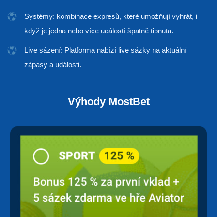
Systémy: kombinace expresů, které umožňují vyhrát, i
když je jedna nebo více událostí špatně tipnuta.
Live sázení: Platforma nabízí live sázky na aktuální
zápasy a události.
Výhody MostBet