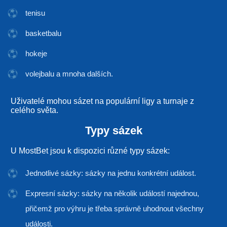
tenisu
basketbalu
hokeje
volejbalu a mnoha dalších.
Uživatelé mohou sázet na populární ligy a turnaje z
celého světa.
Typy sázek
U MostBet jsou k dispozici různé typy sázek:
Jednotlivé sázky: sázky na jednu konkrétní událost.
Expresní sázky: sázky na několik událostí najednou,
přičemž pro výhru je třeba správně uhodnout všechny
události.