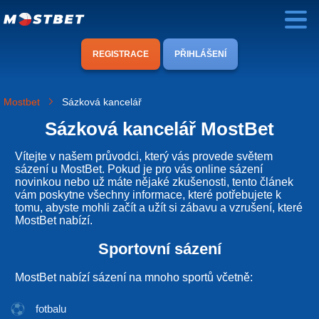
REGISTRACE
PŘIHLÁŠENÍ
Mostbet
Sázková kancelář
Sázková kancelář MostBet
Vítejte v našem průvodci, který vás provede světem
sázení u MostBet. Pokud je pro vás online sázení
novinkou nebo už máte nějaké zkušenosti, tento článek
vám poskytne všechny informace, které potřebujete k
tomu, abyste mohli začít a užít si zábavu a vzrušení, které
MostBet nabízí.
Sportovní sázení
MostBet nabízí sázení na mnoho sportů včetně:
fotbalu