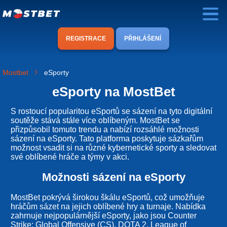
REGISTRACE
PŘIHLÁŠENÍ
Mostbet
eSporty
eSporty na MostBet
S rostoucí popularitou eSportů se sázení na tyto digitální
soutěže stává stále více oblíbeným. MostBet se
přizpůsobil tomuto trendu a nabízí rozsáhlé možnosti
sázení na eSporty. Tato platforma poskytuje sázkařům
možnost vsadit si na různé kybernetické sporty a sledovat
své oblíbené hráče a týmy v akci.
Možnosti sázení na eSporty
MostBet pokrývá širokou škálu eSportů, což umožňuje
hráčům sázet na jejich oblíbené hry a turnaje. Nabídka
zahrnuje nejpopulárnější eSporty, jako jsou Counter
Strike: Global Offensive (CS), DOTA 2, League of