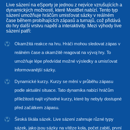
Live sázení na eSporty je jednou z nejvíce vzrušujících a
dynamických možností, které MostBet nabízí. Tento typ
sázení umožňuje hráčům umisťovat sázky v reálném
čase během probíhajících zápasů a turnajů, což přidává
do hry další vrstvu napětí a interaktivity. Mezi výhody live
sázení patří:
Okamžitá reakce na hru. Hráči mohou sledovat zápas v
reálném čase a okamžitě reagovat na vývoj hry. To
umožňuje lépe předvídat možné výsledky a umisťovat
informovanější sázky.
Dynamické kurzy. Kurzy se mění v průběhu zápasu
podle aktuální situace. Tato dynamika nabízí hráčům
příležitosti najít výhodné kurzy, které by nebyly dostupné
před začátkem zápasu.
Široká škála sázek. Live sázení zahrnuje různé typy
sázek, jako jsou sázky na vítěze kola, počet zabití, první