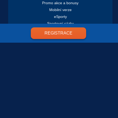
Promo akce a bonusy
Mobilní verze
eSporty
Sportovní sázky
Sázková kancelář
REGISTRACE
Recenze
Sázení na kybersporty
Casino
Aviator
Kontakty
Jak sázet?
https://mostbet.ekofarmarohoznice.cz/ neposkytuje hazardní
hry o skutečné peníze. Veškeré informace na této stránce mají
čistě informační charakter. Použití obsahu z tohoto webu je
povoleno pouze s uvedením povinného přímého odkazu na
https://mostbet.ekofarmarohoznice.cz/. Provozovatelem
stránky je Bizbon N.V., Curacao, s licencí č. 8048/JAZ2016-
065. Podporu plateb zajišťuje Venson LTD, registrační číslo HE